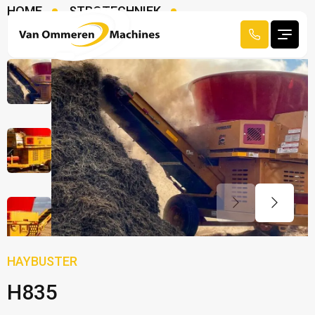
HOME
STROTECHNIEK
STROHAKSELAARS
HAYBUSTER H835
HAYBUSTER
H835