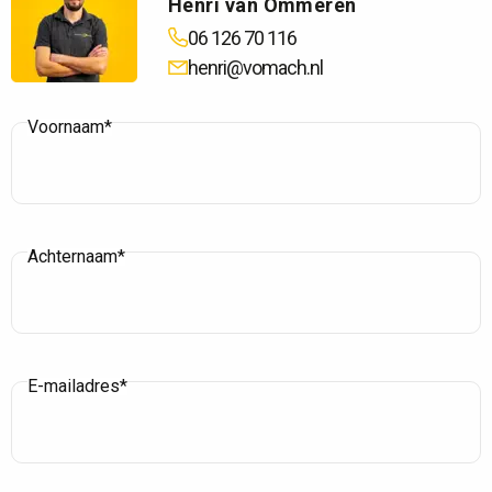
Henri van Ommeren
06 126 70 116
henri@vomach.nl
Voornaam*
Achternaam*
E-mailadres*