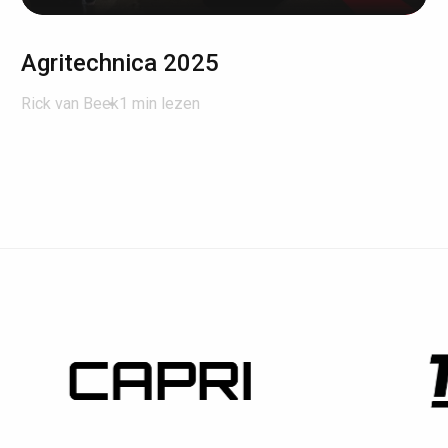
Agritechnica 2025
Rick van Beek
1 min lezen