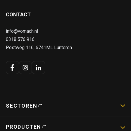
CONTACT
info@vomach.nl
0318 576 916
Postweg 116, 6741ML Lunteren
SECTOREN
Landbouwmachines
PRODUCTEN
Strotechniek