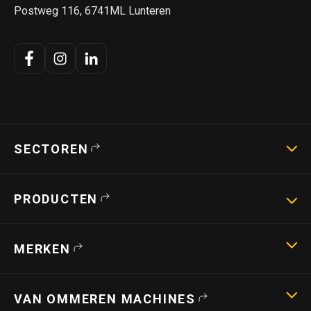
Postweg 116, 6741ML Lunteren
SECTOREN
Landbouwmachines
PRODUCTEN
Strotechniek
Bouwmachines
Hoogwerkers
MERKEN
Verreikers
Shovels
Capri
Stroverdelers
VAN OMMEREN MACHINES
Teagle
Strohakselaars