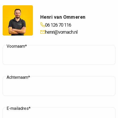
Henri van Ommeren
06 126 70 116
henri@vomach.nl
Voornaam*
Achternaam*
E-mailadres*