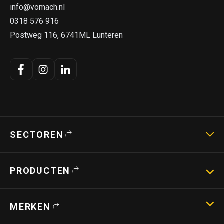
info@vomach.nl
0318 576 916
Postweg 116, 6741ML Lunteren
SECTOREN
Landbouwmachines
PRODUCTEN
Strotechniek
Bouwmachines
Hoogwerkers
MERKEN
Verreikers
Shovels