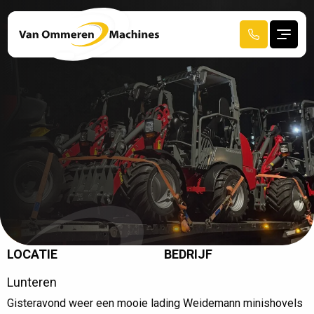
LOCATIE
BEDRIJF
R
E
C
E
N
T
A
F
G
E
L
E
V
E
R
D
Lunteren
HOME
Gisteravond weer een mooie lading Weidemann minishovels