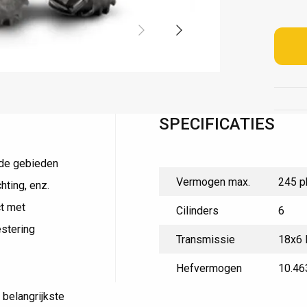
Dealer van kwaliteitsmerken
SPECIFICATIES
nde gebieden
Vermogen max.
245 p
hting, enz.
ct met
Cilinders
6
estering
Transmissie
18x6 
Hefvermogen
10.46
 belangrijkste