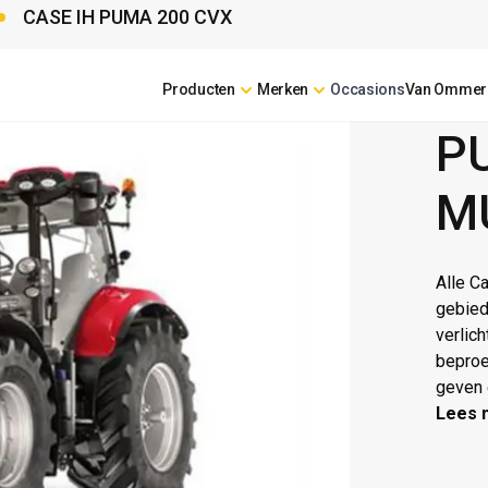
CASE IH PUMA 200 CVX
Producten
Merken
Occasions
Van Ommer
CASE 
P
M
Alle C
gebied
verlich
beproe
geven 
Lees 