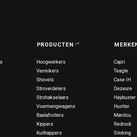
PRODUCTEN
MERKE
s
Hoogwerkers
Capri
Verreikers
Teagle
Shovels
Case IH
Stroverdelers
Dezeure
Strohakselaars
Haybuster
Voermengwagens
Hustler
Baalafrollers
Manitou
Kippers
Redrock
Kuilhappers
Siloking