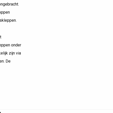
engebracht.
noppen
dskleppen.
t
leppen onder
ijk zijn via
en. De