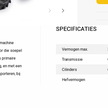
15+ jaar ervaring
SPECIFICATIES
 machine
Vermogen max.
or die soepel
 primaire
Transmissie
g, en met een
Cilinders
porteren, bij
Hefvermogen