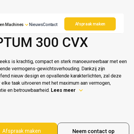
Afspraak maken
en Machines
Nieuws
Contact
IH
PTUM 300 CVX
eeks is krachtig, compact en sterk manoeuvreerbaar met een
kende vermogens-gewichtsverhouding. Dankzij zijn
ffend nieuw design en opvallende karakterlichten, zal deze
r elke taak uitvoeren met het maximum aan vermogen,
ëntie en betrouwbaarheid.
Lees meer
Afspraak maken
Neem contact op