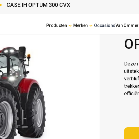
CASE IH OPTUM 300 CVX
Producten
Merken
Occasions
Van Ommer
CASE 
O
Deze r
uitste
verblu
trekke
effici