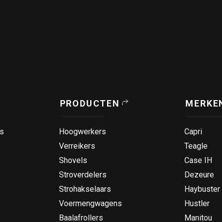
PRODUCTEN
MERKE
s
Hoogwerkers
Capri
Verreikers
Teagle
Shovels
Case IH
Stroverdelers
Dezeure
Strohakselaars
Haybuster
Voermengwagens
Hustler
Baalafrollers
Manitou