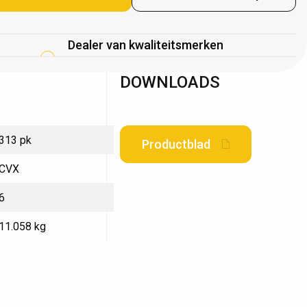
Dealer van kwaliteitsmerken
DOWNLOADS
313 pk
Productblad
CVX
6
11.058 kg