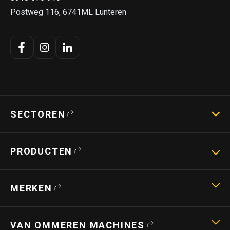
Postweg 116, 6741ML Lunteren
SECTOREN
Landbouwmachines
PRODUCTEN
Strotechniek
Bouwmachines
Hoogwerkers
MERKEN
Verreikers
Shovels
Capri
Stroverdelers
VAN OMMEREN MACHINES
Teagle