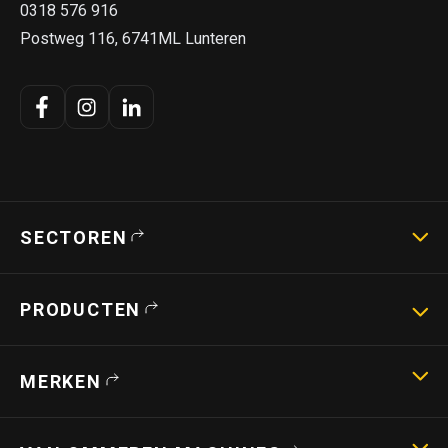
0318 576 916
Postweg 116, 6741ML Lunteren
SECTOREN
Landbouwmachines
PRODUCTEN
Strotechniek
Bouwmachines
Hoogwerkers
MERKEN
Verreikers
Shovels
Capri
Stroverdelers