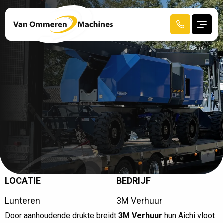
LOCATIE
BEDRIJF
R
E
C
E
N
T
A
F
G
E
L
E
V
E
R
D
Lunteren
3M Verhuur
HOME
Door aanhoudende drukte breidt
3M Verhuur
hun Aichi vloot