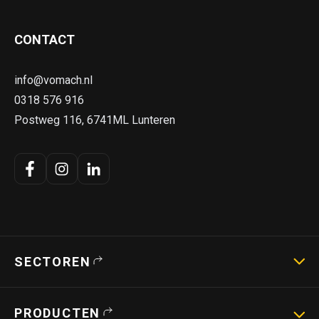
CONTACT
info@vomach.nl
0318 576 916
Postweg 116, 6741ML Lunteren
SECTOREN
Landbouwmachines
PRODUCTEN
Strotechniek