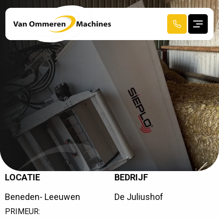
LOCATIE
BEDRIJF
R
E
C
E
N
T
A
F
G
E
L
E
V
E
R
D
Beneden- Leeuwen
De Juliushof
HOME
PRIMEUR: