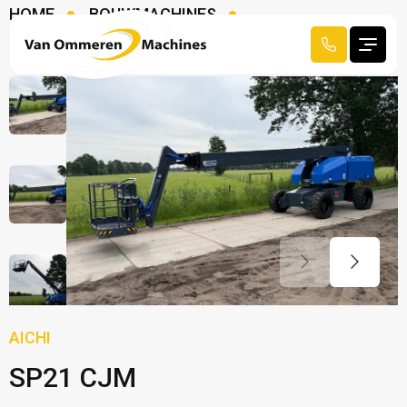
HOME
BOUWMACHINES
HOOGWERKERS
AICHI SP21 CJM
AICHI
SP21 CJM