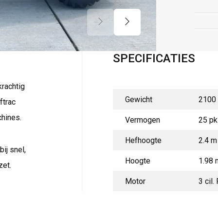
15+ jaar ervaring
SPECIFICATIES
krachtig
Gewicht
2100
ftrac
chines.
Vermogen
25 pk
Hefhoogte
2.4 m
ij snel,
Hoogte
1.98 
zet.
Motor
3 cil.