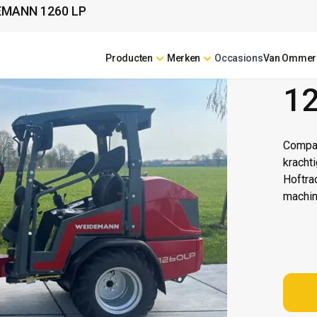
EMANN 1260 LP
Producten
Merken
Occasions
Van Ommer
WEID
12
Compac
kracht
Hoftra
machi