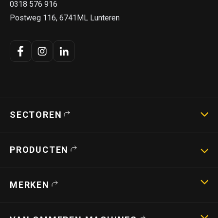
0318 576 916
Postweg 116, 6741ML Lunteren
SECTOREN
Landbouwmachines
PRODUCTEN
Strotechniek
Bouwmachines
Hoogwerkers
MERKEN
Verreikers
Shovels
Capri
Stroverdelers