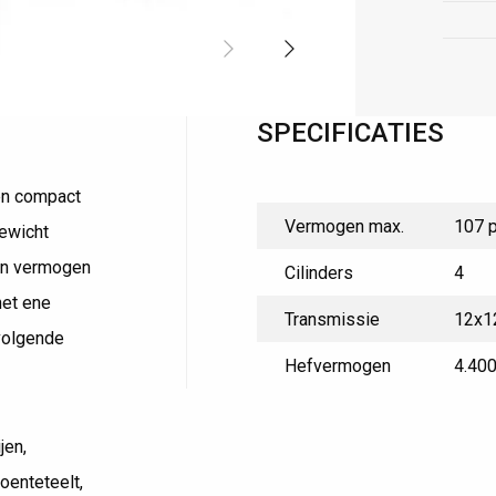
15+ jaar ervaring
SPECIFICATIES
een compact
Vermogen max.
107 
gewicht
hun vermogen
Cilinders
4
het ene
Transmissie
12x12
 volgende
Hefvermogen
4.400
jen,
oenteteelt,