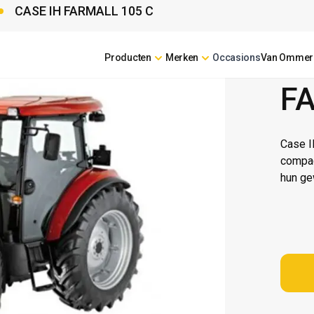
CASE IH FARMALL 105 C
Producten
Merken
Occasions
Van Ommer
CASE 
F
Case I
compac
hun ge