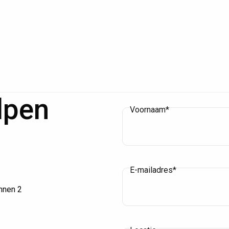
lpen
Voornaam*
E-mailadres*
innen 2