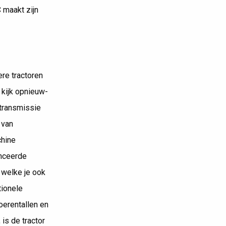
 maakt zijn
ere tractoren
 kijk opnieuw-
transmissie
 van
chine
anceerde
 welke je ook
tionele
toerentallen en
is de tractor