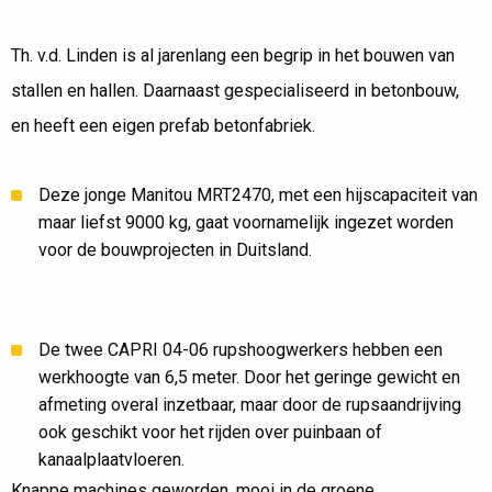
MANITOU EN CAPRI VOOR BOUWBEDRIJF TH.
V.D. LINDEN
Th. v.d. Linden is al jarenlang een begrip in het bouwen van
stallen en hallen. Daarnaast gespecialiseerd in betonbouw,
en heeft een eigen prefab betonfabriek.
Deze jonge Manitou MRT2470, met een hijscapaciteit van
maar liefst 9000 kg, gaat voornamelijk ingezet worden
voor de bouwprojecten in Duitsland.
De twee CAPRI 04-06 rupshoogwerkers hebben een
werkhoogte van 6,5 meter. Door het geringe gewicht en
afmeting overal inzetbaar, maar door de rupsaandrijving
ook geschikt voor het rijden over puinbaan of
kanaalplaatvloeren.
Knappe machines geworden, mooi in de groene