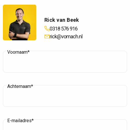
Rick van Beek
0318 576 916
rick@vomach.nl
Voornaam*
Achternaam*
E-mailadres*