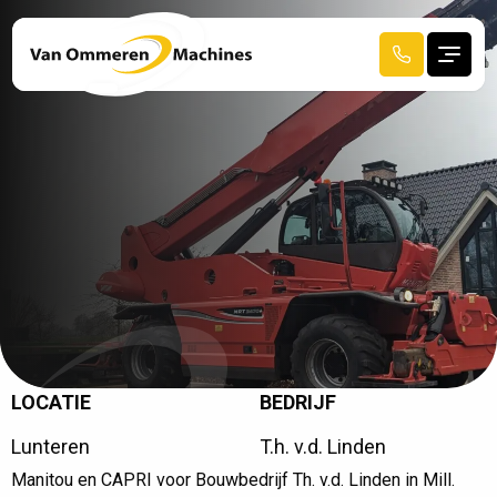
LOCATIE
BEDRIJF
R
E
C
E
N
T
A
F
G
E
L
E
V
E
R
D
Lunteren
T.h. v.d. Linden
HOME
Manitou en CAPRI voor Bouwbedrijf Th. v.d. Linden in Mill.