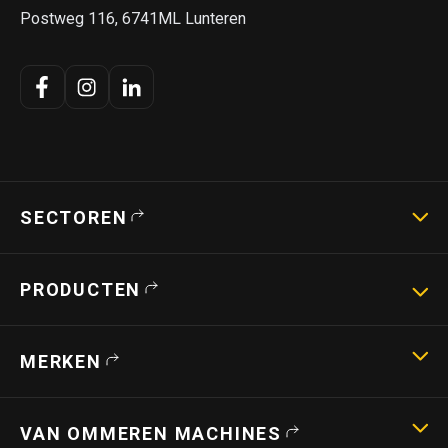
Postweg 116, 6741ML Lunteren
SECTOREN
Landbouwmachines
PRODUCTEN
Strotechniek
Bouwmachines
Hoogwerkers
MERKEN
Verreikers
Shovels
Capri
Stroverdelers
VAN OMMEREN MACHINES
Teagle