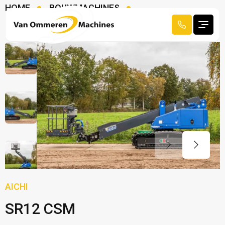
HOME
BOUWMACHINES
HOOGWERKERS
AICHI SR12 CSM
AICHI
SR12 CSM