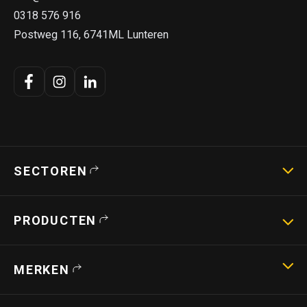
0318 576 916
Postweg 116, 6741ML Lunteren
SECTOREN
Landbouwmachines
PRODUCTEN
Strotechniek
Bouwmachines
Hoogwerkers
MERKEN
Verreikers
Shovels
Capri