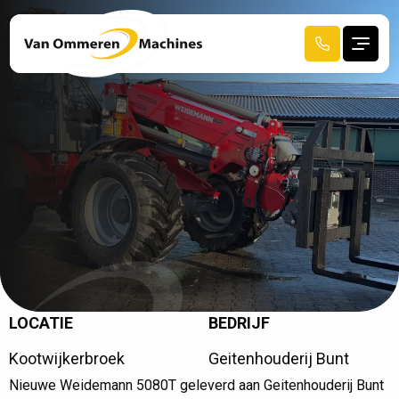
LOCATIE
BEDRIJF
R
E
C
E
N
T
A
F
G
E
L
E
V
E
R
D
Kootwijkerbroek
Geitenhouderij Bunt
HOME
Nieuwe Weidemann 5080T geleverd aan Geitenhouderij Bunt