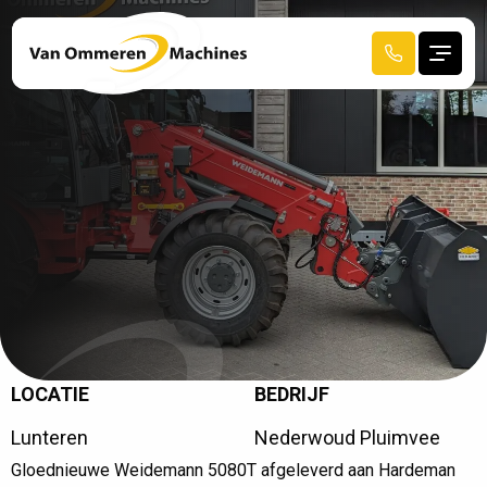
LOCATIE
BEDRIJF
W
E
I
D
E
M
A
N
N
5
0
8
0
T
Lunteren
Nederwoud Pluimvee
G
E
L
E
V
E
R
D
A
A
N
Gloednieuwe Weidemann 5080T afgeleverd aan Hardeman