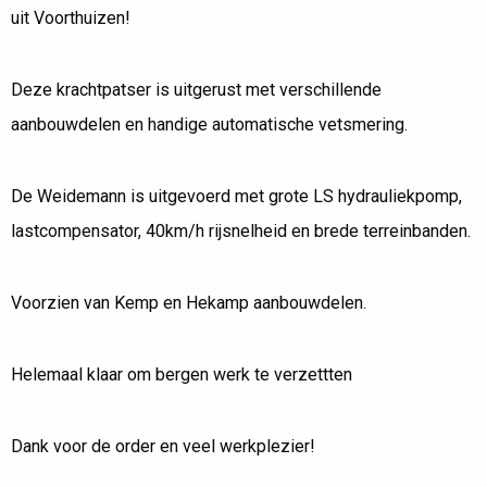
H
A
R
D
E
M
A
N
U
I
T
uit Voorthuizen!
V
O
O
R
T
H
U
I
Z
E
N
&
N
B
S
P
;
Deze krachtpatser is uitgerust met verschillende
HOME
aanbouwdelen en handige automatische vetsmering.
WEIDEMANN 5080T VOOR HARDEMAN
De Weidemann is uitgevoerd met grote LS hydrauliekpomp,
lastcompensator, 40km/h rijsnelheid en brede terreinbanden.
Voorzien van Kemp en Hekamp aanbouwdelen.
Helemaal klaar om bergen werk te verzettten
Dank voor de order en veel werkplezier!