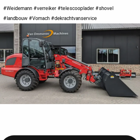
#Weidemann #verreiker #telescooplader #shovel
#landbouw #Vomach #dekrachtvanservice