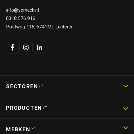
info@vomach.nl
0318 576 916
Postweg 116, 6741ML Lunteren
SECTOREN
Landbouwmachines
PRODUCTEN
Strotechniek
Bouwmachines
Hoogwerkers
MERKEN
Verreikers