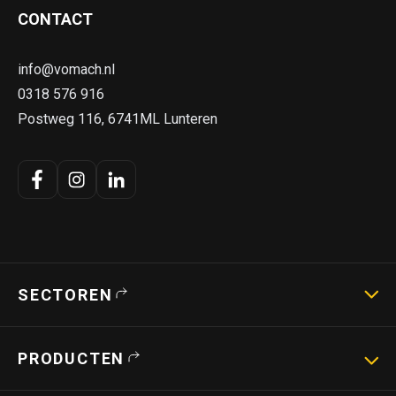
CONTACT
info@vomach.nl
0318 576 916
Postweg 116, 6741ML Lunteren
SECTOREN
Landbouwmachines
PRODUCTEN
Strotechniek
Bouwmachines