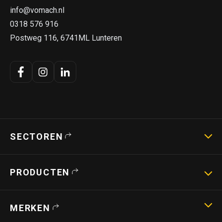
info@vomach.nl
0318 576 916
Postweg 116, 6741ML Lunteren
SECTOREN
Landbouwmachines
PRODUCTEN
Strotechniek
Bouwmachines
Hoogwerkers
MERKEN
Verreikers