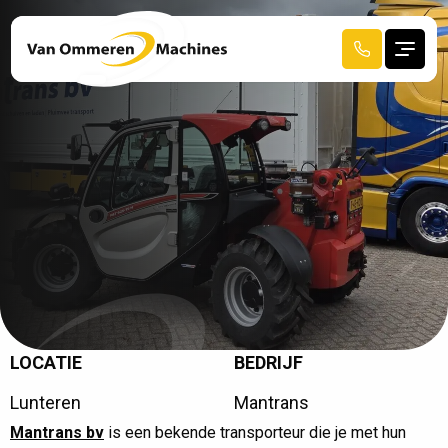
LOCATIE
BEDRIJF
R
E
C
E
N
T
A
F
G
E
L
E
V
E
R
D
Lunteren
Mantrans
HOME
Mantrans bv
is een bekende transporteur die je met hun