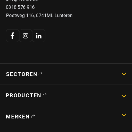
0318 576 916
Postweg 116, 6741ML Lunteren
SECTOREN
Landbouwmachines
PRODUCTEN
Strotechniek
Bouwmachines
Hoogwerkers
MERKEN
Verreikers
Shovels
Capri