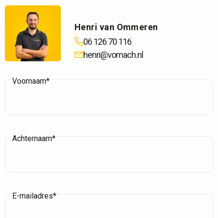
Henri van Ommeren
06 126 70 116
henri@vomach.nl
Voornaam*
Achternaam*
E-mailadres*