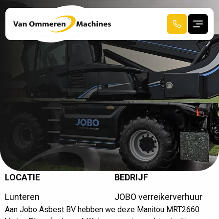
LOCATIE
BEDRIJF
R
E
C
E
N
T
A
F
G
E
L
E
V
E
R
D
Lunteren
JOBO verreikerverhuur
Aan
Jobo Asbest BV
hebben we deze Manitou MRT2660
HOME