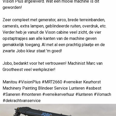
Vision Plus afgeleverd. Wat een mooie machine is dit
MANITOU MRT2660 VISION PLUS AFGELEVERD
geworden!
Zeer compleet met generator, airco, brede terreinbanden,
camera’s, extra lampen, geblindeerde ruiten, overdruk, etc.
Verder heb je vanuit de Vison cabine veel zicht, de vier
opstaptrapjes aan alle kanten van de machine geven
gemakkelijk toegang. Al met al een prachtig plaatje en de
zwarte Jobo kleur staat 'm goed!
Jobo, bedankt voor het vertrouwen! Machinist
Marc van
Grootheest
veel werkplezier!
Manitou
#VisionPlus
#MRT2660
#verreiker
Keurhorst
Machinery Painting
Blindeer Service Lunteren
#asbest
#Saneren
#monteren
#verreikerverhuur
#lunteren
#Vomach
#dekrachtvanservice