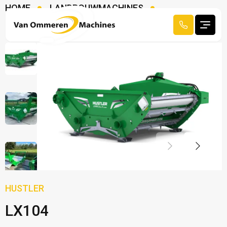
HOME
LANDBOUWMACHINES
BAALAFROLLERS
HUSTLER LX104
HUSTLER
LX104