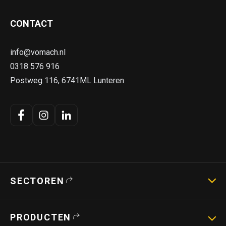
CONTACT
info@vomach.nl
0318 576 916
Postweg 116, 6741ML Lunteren
SECTOREN
Landbouwmachines
PRODUCTEN
Strotechniek