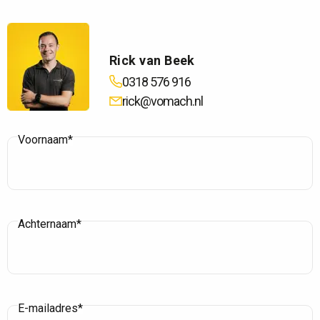
Rick van Beek
0318 576 916
rick@vomach.nl
Voornaam*
Achternaam*
E-mailadres*