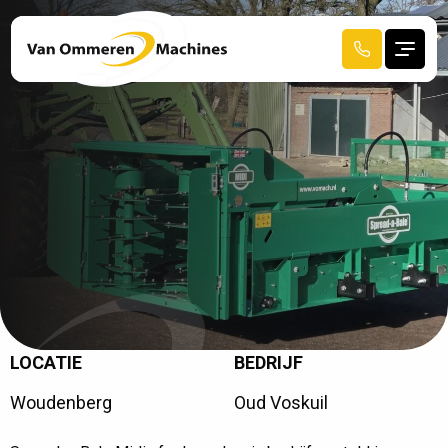
LOCATIE
BEDRIJF
R
E
C
E
N
T
A
F
G
E
L
E
V
E
R
D
Woudenberg
Oud Voskuil
HOME
SPREAD-A-BALE MIDI AFGELEVERD